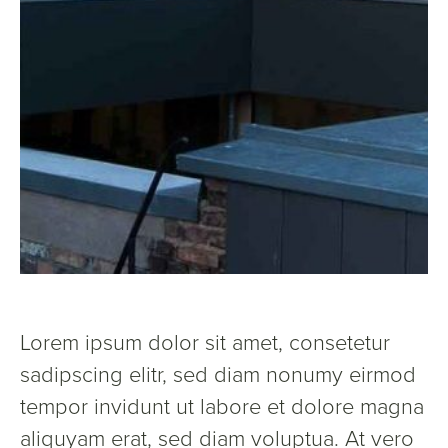
Lorem ipsum dolor sit amet, consetetur
sadipscing elitr, sed diam nonumy eirmod
tempor invidunt ut labore et dolore magna
aliquyam erat, sed diam voluptua. At vero