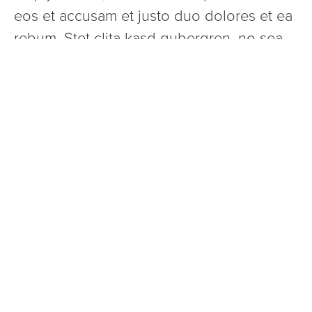
eos et accusam et justo duo dolores et ea
rebum. Stet clita kasd gubergren, no sea
takimata sanctus est Lorem ipsum dolor sit
amet. Lorem ipsum dolor sit amet,
consetetur sadipscing elitr, sed diam
nonumy eirmod tempor invidunt ut labore
et dolore magna aliquyam erat, sed diam
voluptua. At vero eos et accusam et justo
duo dolores et ea rebum. Stet clita kasd
gubergren, no sea takimata sanctus est
Lorem ipsum dolor sit amet.